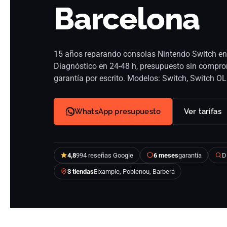
Barcelona
15 años reparando consolas Nintendo Switch en n
Diagnóstico en 24-48 h, presupuesto sin compr
garantía por escrito. Modelos: Switch, Switch OL
WhatsApp presupuesto
Ver tarifas
4,8
994 reseñas Google
6 meses
garantía
D
3 tiendas
Eixample, Poblenou, Barberà