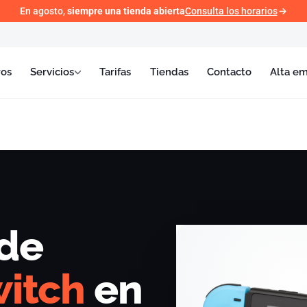
En agosto,
siempre una tienda abierta
Consulta los horarios
ros
Servicios
Tarifas
Tiendas
Contacto
Alta e
 de
itch
en