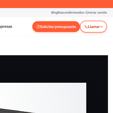
Blog
Reacondicionados
Iniciar sesión
mpresas
Solicitar presupuesto
Llamar