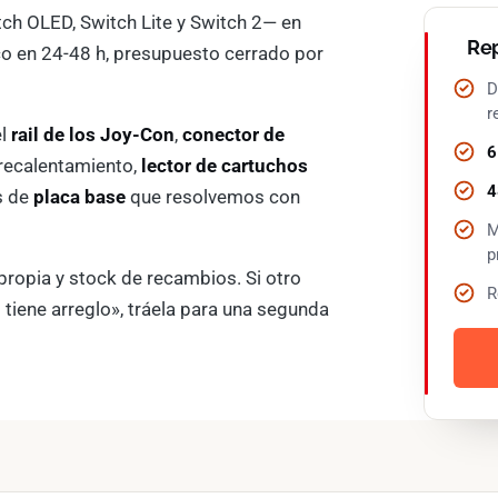
ch OLED, Switch Lite y Switch 2— en
Rep
ico en 24-48 h, presupuesto cerrado por
D
r
el
rail de los Joy-Con
,
conector de
6
recalentamiento,
lector de cartuchos
4
s de
placa base
que resolvemos con
M
p
ropia y stock de recambios. Si otro
R
 tiene arreglo», tráela para una segunda