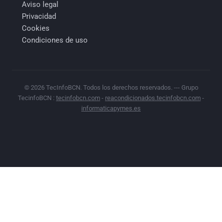
Aviso legal
Privacidad
Cookies
Condiciones de uso
© 2026 TecInfoBCN. Todos los derechos reservados. --- Grupo
TecinfoBCN :
tecinfobcn.com
-
reacondicionados.tecinfobcn.com
-
informaticapymes.es