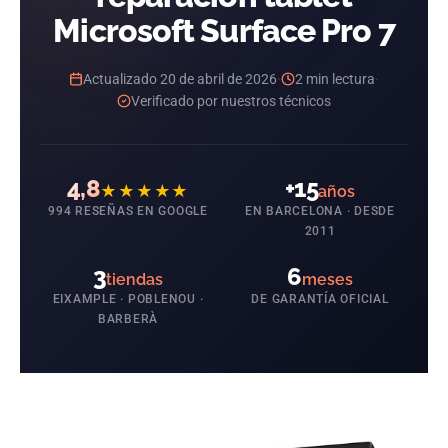
Microsoft Surface Pro 7
Actualizado 20 de abril de 2026
·
2 min lectura
·
Verificado por nuestros técnicos
4,8
+15
★★★★★
años
994 RESEÑAS EN GOOGLE
EN BARCELONA · DESDE
2011
3
6
tiendas
meses
EIXAMPLE · POBLENOU ·
DE GARANTÍA OFICIAL
BARBERÀ