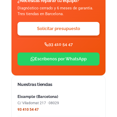
¿Necesitas reparar tu equipo?
Diagnóstico cerrado y 6 meses de garantía.
Tres tiendas en Barcelona.
Solicitar presupuesto
93 410 54 47
Escríbenos por WhatsApp
Nuestras tiendas
Eixample (Barcelona)
C/ Viladomat 217 · 08029
93 410 54 47