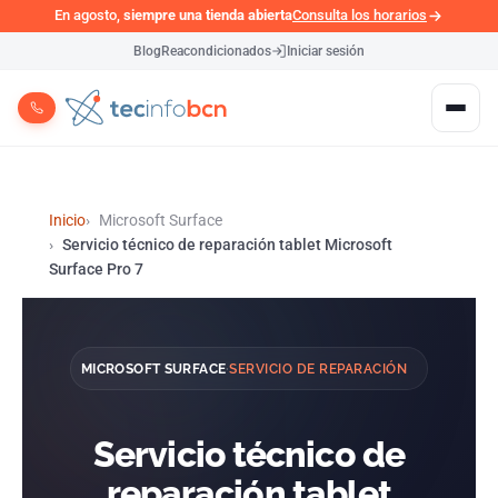
En agosto,
siempre una tienda abierta
Consulta los horarios
Blog
Reacondicionados
Iniciar sesión
Inicio
Microsoft Surface
Servicio técnico de reparación tablet Microsoft
Surface Pro 7
MICROSOFT SURFACE
SERVICIO DE REPARACIÓN
·
Servicio técnico de
reparación tablet